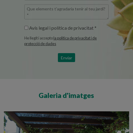
característiques
*
Que
de
elements
la
t'agradaria
parcel·la
Avís legal i política de privacitat *
tenir
*
al
He llegit i accepto
la política de privacitat i de
teu
protecció de dades
jardí?
*
Enviar
Galeria d'imatges