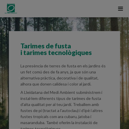
Tarimes de fusta
i tarimes tecnològiques
La presència de terres de fusta en els jardins és
un fet comú des de fa anys, ja que són una
alternativa pràctica, decorativa i de qualitat,
alhora que donen calidesa i color al jardí.
A Lleidatana del Medi Ambient subministrem i
instal·lem diferents tipus de tarimes de fusta
d'alta qualitat per al teu jardí. Treballem amb
fustes de pi (tractat a l'autoclau) i d’ipè i altres
fustes tropicals com ara cubaru, jatoba i
masaranduba. També oferim la instalació de
tarimes tecnològiques.