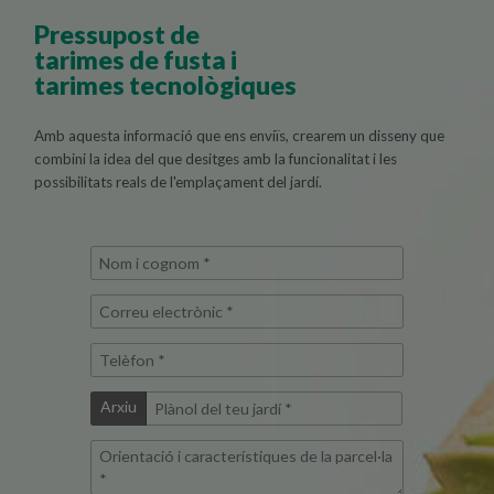
Pressupost de
tarimes de fusta i
tarimes tecnològiques
Amb aquesta informació que ens enviïs, crearem un disseny que
combini la idea del que desitges amb la funcionalitat i les
possibilitats reals de l'emplaçament del jardí.
Nom
i
Correu
cognom
electrònic
*
Telèfon
*
*
Plànol
Arxiu
del
Orientació
teu
i
jardí