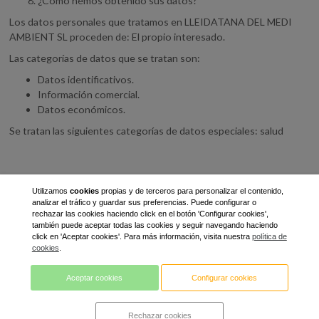
¿Cómo hemos obtenido sus datos?
Los datos personales que tratamos en LLEIDATANA DEL MEDI
AMBIENT SL proceden de: El propio interesado.
Las categorías de datos que se tratan son:
Datos identificativos.
Información comercial.
Datos económicos.
Se tratan las siguientes categorías de datos especiales: salud
Utilizamos
cookies
propias y de terceros para personalizar el contenido,
analizar el tráfico y guardar sus preferencias. Puede configurar o
rechazar las cookies haciendo click en el botón 'Configurar cookies',
también puede aceptar todas las cookies y seguir navegando haciendo
Polígono Industrial Camí dels Frares
Tel. 973232104
Fax. 973597037
click en 'Aceptar cookies'. Para más información, visita nuestra
política de
cookies
.
info@lleidatanamediambient.com
Aceptar cookies
Configurar cookies
Rechazar cookies