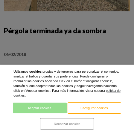
Pérgola terminada ya da sombra
06/02/2018
Utilizamos
cookies
propias y de terceros para personalizar el contenido,
analizar el tráfico y guardar sus preferencias. Puede configurar o
Polígono Industrial Camí dels Frares
Tel. 973232104
Fax. 973597037
rechazar las cookies haciendo click en el botón 'Configurar cookies',
info@lleidatanamediambient.com
también puede aceptar todas las cookies y seguir navegando haciendo
click en 'Aceptar cookies'. Para más información, visita nuestra
política de
cookies
.
Aceptar cookies
Configurar cookies
Aviso legal y política de privacidad
Rechazar cookies