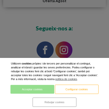
Oferta Agost
Segueix-nos a:
Utilitzem
cookies
pròpies i de tercers per personalitzar el contingut,
analitzar el trànsit i guardar les seves preferències. Podeu configurar o
rebutjar les cookies fent clic al botó 'Configurar cookies', també pot
Polígon Industrial Camí dels Frares
Tel. 973 232 104
Fax. 973 597 037
acceptar totes les cookies i seguir navegant fent clic a 'Acceptar cookies'.
Per a més informació, visita la nostra
política de cookies
.
info@lleidatanamediambient.com
Acceptar cookies
Configurar cookies
Rebutjar cookies
Avís legal i política de privacitat