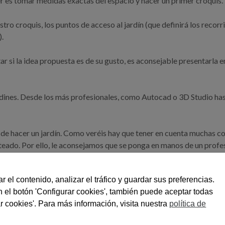
cer es tomar medidas exactas del espacio y hacer un primer croquis.
 croquis, los puntos de acceso al jardín (que definirá los recorrido
).
ar si la idea propuesta es de su gusto, es aconsejable presentarla en
dines. Desde los más profesionales, como Autocad o 3D Studio ha
de hacer un jardín. Como veréis hay que tener en cuenta muchas cosa
eado. Por ello, le aconsejamos que se ponga en manos de un profes
 mejores soluciones para su jardín o espacio verde.
r el contenido, analizar el tráfico y guardar sus preferencias.
n el botón 'Configurar cookies', también puede aceptar todas
ndustrial Camí dels Frares
Tel. 973232104
Fax. 973597037
info@lleidatanamedia
r cookies'. Para más información, visita nuestra
política de