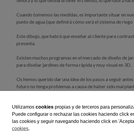
tendrá y lo que desearía tener el cliente), lo que habrá ha
Cuando tomemos las medidas, es importante situar en nuestro
punto de agua (que definirá cómo será el sistema de riego 
Este dibujo, que habrá que enseñar al cliente para contrast
presenta.
Existen muchos programas en el mercado de diseño de jar
para diseñar jardines de forma rápida y muy visual en 3D.
Os hemos querido dar una idea de los pasos a seguir antes 
futuro no tenga problemas a causa de haber sido mal plant
aportar muchas ideas y le ayudarán a definir cuáles son las
Utilizamos
cookies
propias y de terceros para personaliza
Puede configurar o rechazar las cookies haciendo click e
Polígono I
las cookies y seguir navegando haciendo click en 'Acepta
cookies
.