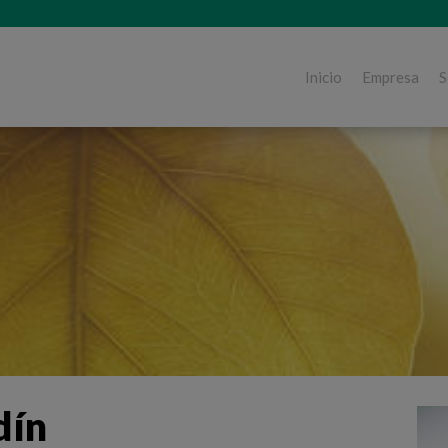
Inicio
Empresa
S
dín